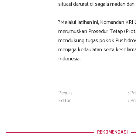
situasi darurat di segala medan dan
?Melalui latihan ini, Komandan K
merumuskan Prosedur Tetap (Protap
mendukung tugas pokok Pushidros
menjaga kedaulatan serta keselamata
Indonesia.
Penulis
: Pr
Editor
: Pr
REKOMENDASI