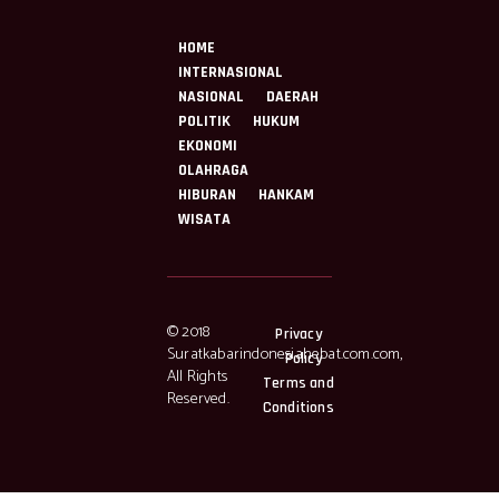
HOME
INTERNASIONAL
NASIONAL
DAERAH
POLITIK
HUKUM
EKONOMI
OLAHRAGA
HIBURAN
HANKAM
WISATA
© 2018
Privacy
Suratkabarindonesiahebat.com.com,
Policy
All Rights
Terms and
Reserved.
Conditions