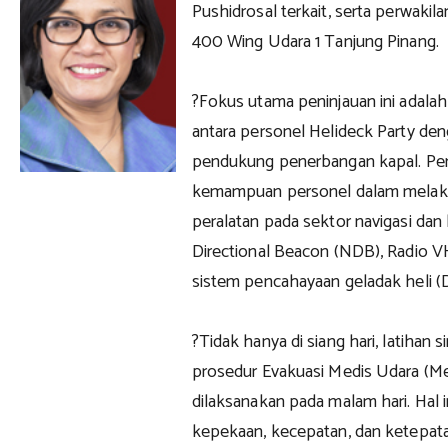
Pushidrosal terkait, serta perwakil
400 Wing Udara 1 Tanjung Pinang.
?Fokus utama peninjauan ini adala
antara personel Helideck Party de
pendukung penerbangan kapal. Pen
kemampuan personel dalam melaks
peralatan pada sektor navigasi dan
Directional Beacon (NDB), Radio VH
sistem pencahayaan geladak heli (D
?Tidak hanya di siang hari, latihan s
prosedur Evakuasi Medis Udara (M
dilaksanakan pada malam hari. Hal i
kepekaan, kecepatan, dan ketepata