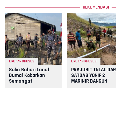
REKOMENDASI
LIPUTAN KHUSUS
LIPUTAN KHUSUS
Saka Bahari Lanal
PRAJURIT TNI AL DAR
Dumai Kobarkan
SATGAS YONIF 2
Semangat
MARINIR BANGUN
Nasionalisme dan
PENAMPUNGAN AIR
Peduli Pesisir di
BERSAMA
Kampung Nelayan
MASYARAKAT PANIAI
PAPUA