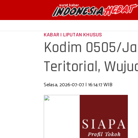
KABAR | LIPUTAN KHUSUS
Kodim 0505/Jak
Teritorial, Wuj
terhadap Ke
Selasa, 2026-07-07 | 16:14:17 WIB