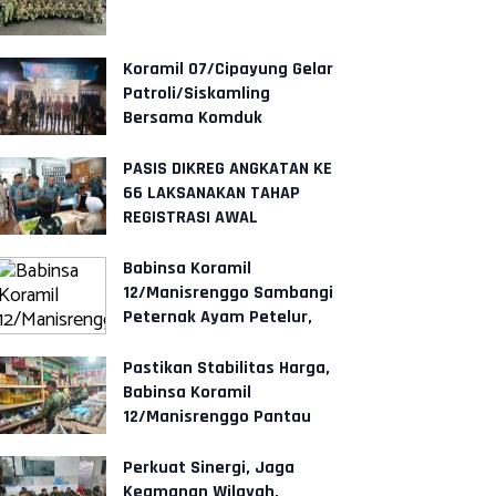
Koramil 07/Cipayung Gelar
Patroli/Siskamling
Bersama Komduk
PASIS DIKREG ANGKATAN KE
66 LAKSANAKAN TAHAP
REGISTRASI AWAL
Babinsa Koramil
12/Manisrenggo Sambangi
Peternak Ayam Petelur,
Dukung Ketahanan Pangan
Dan Perekonom
Pastikan Stabilitas Harga,
Babinsa Koramil
12/Manisrenggo Pantau
Harga Sembako Di Pasar
Klewer
Perkuat Sinergi, Jaga
Keamanan Wilayah,