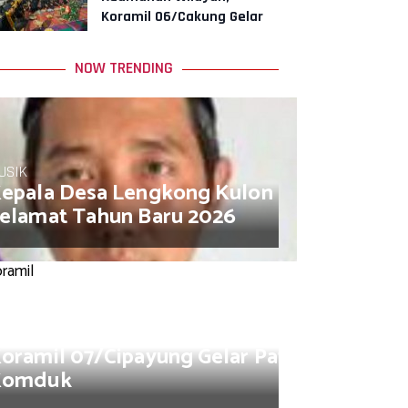
Koramil 06/Cakung Gelar
Siskamling
NOW TRENDING
USIK
epala Desa Lengkong Kulon Muhamad So
elamat Tahun Baru 2026
USIK
oramil 07/Cipayung Gelar Patroli/Siskam
Komduk