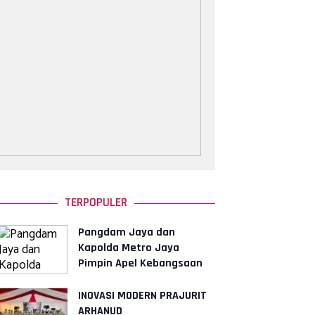
TERPOPULER
Pangdam Jaya dan
Kapolda Metro Jaya
Pimpin Apel Kebangsaan
"Jaga Jakarta untuk
Indonesia"
INOVASI MODERN PRAJURIT
ARHANUD