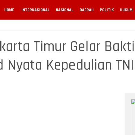
HOME
INTERNASIONAL
NASIONAL
DAERAH
POLITIK
HUKUM
arta Timur Gelar Bakt
ud Nyata Kepedulian TN