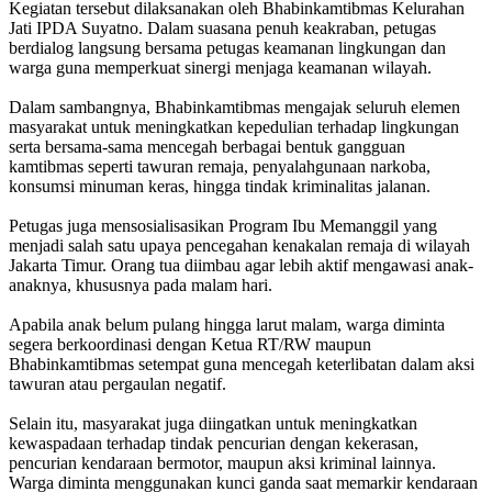
Kegiatan tersebut dilaksanakan oleh Bhabinkamtibmas Kelurahan
Jati IPDA Suyatno. Dalam suasana penuh keakraban, petugas
berdialog langsung bersama petugas keamanan lingkungan dan
warga guna memperkuat sinergi menjaga keamanan wilayah.
Dalam sambangnya, Bhabinkamtibmas mengajak seluruh elemen
masyarakat untuk meningkatkan kepedulian terhadap lingkungan
serta bersama-sama mencegah berbagai bentuk gangguan
kamtibmas seperti tawuran remaja, penyalahgunaan narkoba,
konsumsi minuman keras, hingga tindak kriminalitas jalanan.
Petugas juga mensosialisasikan Program Ibu Memanggil yang
menjadi salah satu upaya pencegahan kenakalan remaja di wilayah
Jakarta Timur. Orang tua diimbau agar lebih aktif mengawasi anak-
anaknya, khususnya pada malam hari.
Apabila anak belum pulang hingga larut malam, warga diminta
segera berkoordinasi dengan Ketua RT/RW maupun
Bhabinkamtibmas setempat guna mencegah keterlibatan dalam aksi
tawuran atau pergaulan negatif.
Selain itu, masyarakat juga diingatkan untuk meningkatkan
kewaspadaan terhadap tindak pencurian dengan kekerasan,
pencurian kendaraan bermotor, maupun aksi kriminal lainnya.
Warga diminta menggunakan kunci ganda saat memarkir kendaraan