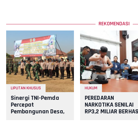
REKOMENDASI
LIPUTAN KHUSUS
HUKUM
Sinergi TNI-Pemda
PEREDARAN
Percepat
NARKOTIKA SENILAI
Pembangunan Desa,
RP3,2 MILIAR BERHAS
KBMKB Ke-35
DIGAGALKAN TNI AL
Somokaton Resmi
DAN STAKEHOLDER
Ditutup