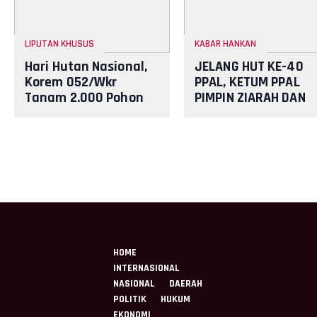
LIPUTAN KHUSUS
KABAR HANKAN
Hari Hutan Nasional,
JELANG HUT KE-40
Korem 052/Wkr
PPAL, KETUM PPAL
Tanam 2.000 Pohon
PIMPIN ZIARAH DAN
sebagai Kado untuk
SILATURAHMI
Indonesia
PURNAWIRAWAN DI
TMPNU KALIBATA
HOME
INTERNASIONAL
NASIONAL
DAERAH
POLITIK
HUKUM
EKONOMI