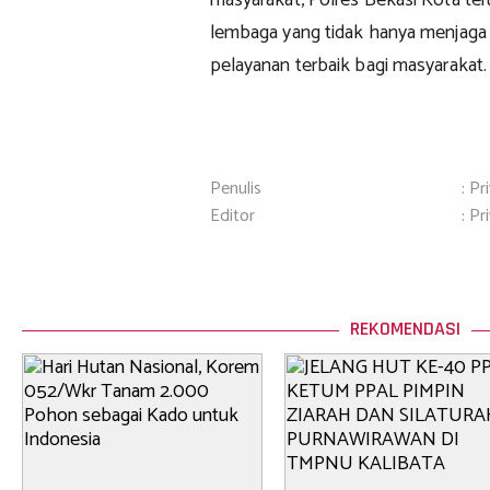
masyarakat, Polres Bekasi Kota te
lembaga yang tidak hanya menjaga
pelayanan terbaik bagi masyarakat.
Penulis
: Pr
Editor
: Pr
REKOMENDASI