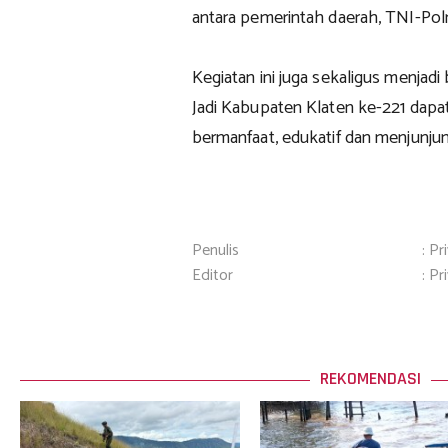
antara pemerintah daerah, TNI-Polr
Kegiatan ini juga sekaligus menjadi
Jadi Kabupaten Klaten ke-221 dapat
bermanfaat, edukatif dan menjunjung
Penulis
: Pr
Editor
: Pr
REKOMENDASI