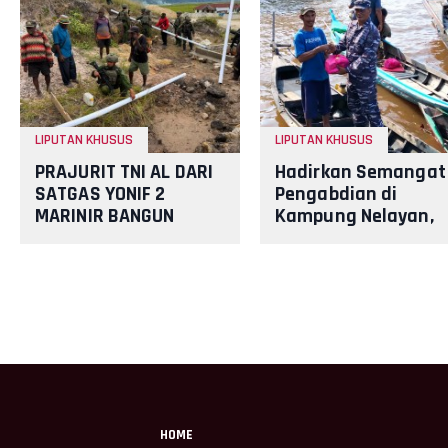
LIPUTAN KHUSUS
LIPUTAN KHUSUS
PRAJURIT TNI AL DARI
Hadirkan Semangat
SATGAS YONIF 2
Pengabdian di
MARINIR BANGUN
Kampung Nelayan,
PENAMPUNGAN AIR
Danlanal Dumai
BERSAMA
Pimpin Aksi Bakti
MASYARAKAT PANIAI,
Sosial dan Bersih
PAPUA
HOME