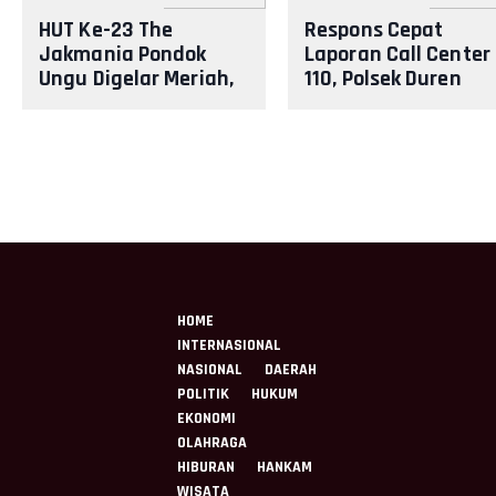
HUT Ke-23 The
Respons Cepat
Jakmania Pondok
Laporan Call Center
Ungu Digelar Meriah,
110, Polsek Duren
Polisi Pastikan
Sawit Cek Lokasi
Kegiatan
Kecelakaan di Mala
Berlangsung Aman
Jaya
dan Kon
HOME
INTERNASIONAL
NASIONAL
DAERAH
POLITIK
HUKUM
EKONOMI
OLAHRAGA
HIBURAN
HANKAM
WISATA