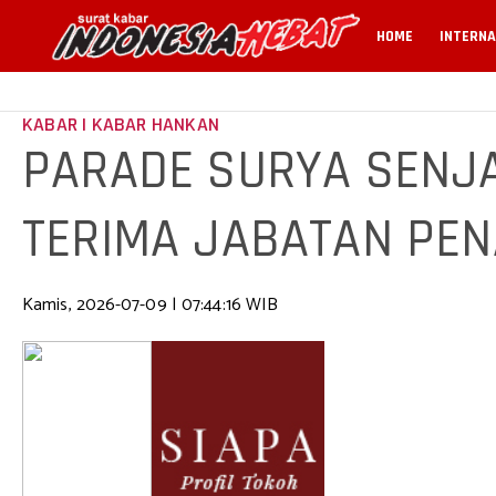
HOME
INTERNA
KABAR | KABAR HANKAN
PARADE SURYA SENJ
TERIMA JABATAN PE
SULING GITA JALA TA
Kamis, 2026-07-09 | 07:44:16 WIB