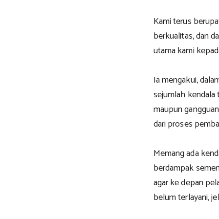
Kami terus berupa
berkualitas, dan d
utama kami kepada
Ia mengakui, dala
sejumlah kendala t
maupun gangguan d
dari proses pemba
Memang ada kendal
berdampak sementa
agar ke depan pela
belum terlayani, je