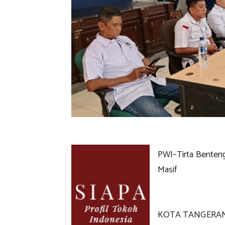
PWI–Tirta Benteng 
Masif
KOTA TANGERANG —