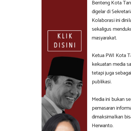
Benteng Kota Tan
digelar di Sekreta
Kolaborasi ini din
sekaligus menduku
masyarakat.
Ketua PWI Kota T
kekuatan media saa
tetapi juga sebag
publikasi.
Media ini bukan se
pemasaran informas
dimaksimalkan bisa
Herwanto.