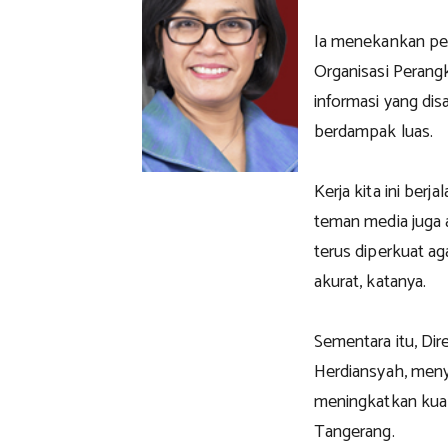
Ia menekankan pen
Organisasi Perang
informasi yang dis
berdampak luas.
Kerja kita ini ber
teman media juga a
terus diperkuat a
akurat, katanya.
Sementara itu, Di
Herdiansyah, men
meningkatkan kual
Tangerang.