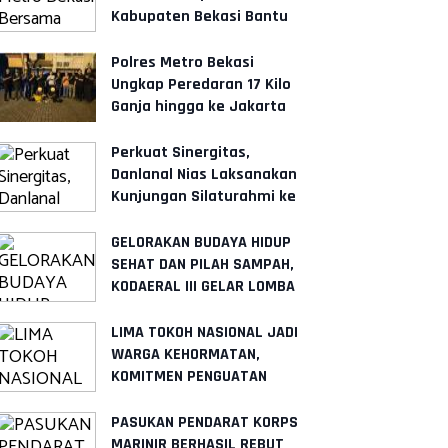
Kabupaten Bekasi Bantu
Rehabilitasi Rumah Bagi
Warga
Polres Metro Bekasi
Ungkap Peredaran 17 Kilo
Ganja hingga ke Jakarta
dan Tangerang
Perkuat Sinergitas,
Danlanal Nias Laksanakan
Kunjungan Silaturahmi ke
Polres Nias
GELORAKAN BUDAYA HIDUP
SEHAT DAN PILAH SAMPAH,
KODAERAL III GELAR LOMBA
LINGKUNGAN SEHAT
LIMA TOKOH NASIONAL JADI
WARGA KEHORMATAN,
KOMITMEN PENGUATAN
KORPS MARINIR SEMAKIN
SOLID
PASUKAN PENDARAT KORPS
MARINIR BERHASIL REBUT