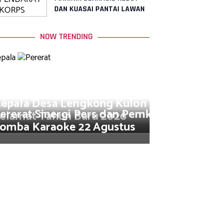
DAN KUASAI PANTAI LAWAN
NOW TRENDING
USIK
epala Desa Lengkong Kulon Muhamad So
USIK
ererat Sinergi Pers dan Pemkot, AJB Jakar
elamat Tahun Baru 2026
omba Karaoke 22 Agustus