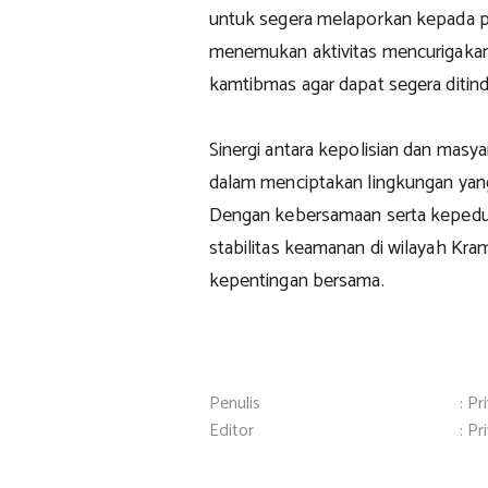
untuk segera melaporkan kepada pi
menemukan aktivitas mencurigakan
kamtibmas agar dapat segera ditinda
Sinergi antara kepolisian dan mas
dalam menciptakan lingkungan yan
Dengan kebersamaan serta kepedul
stabilitas keamanan di wilayah Kram
kepentingan bersama.
Penulis
: Pr
Editor
: Pr