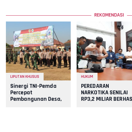
REKOMENDASI
LIPUTAN KHUSUS
HUKUM
Sinergi TNI-Pemda
PEREDARAN
Percepat
NARKOTIKA SENILAI
Pembangunan Desa,
RP3,2 MILIAR BERHAS
KBMKB Ke-35
DIGAGALKAN TNI AL
Somokaton Resmi
DAN STAKEHOLDER
Ditutup