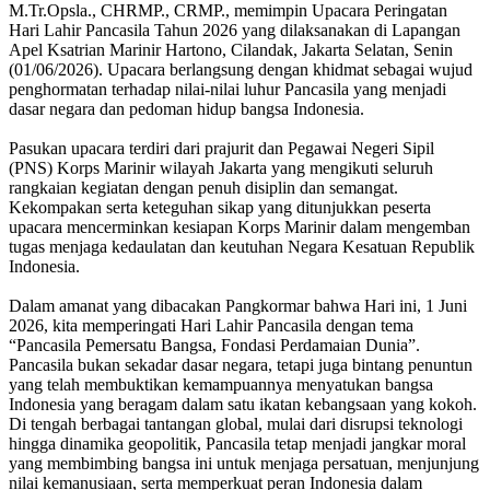
M.Tr.Opsla., CHRMP., CRMP., memimpin Upacara Peringatan
Hari Lahir Pancasila Tahun 2026 yang dilaksanakan di Lapangan
Apel Ksatrian Marinir Hartono, Cilandak, Jakarta Selatan, Senin
(01/06/2026). Upacara berlangsung dengan khidmat sebagai wujud
penghormatan terhadap nilai-nilai luhur Pancasila yang menjadi
dasar negara dan pedoman hidup bangsa Indonesia.
Pasukan upacara terdiri dari prajurit dan Pegawai Negeri Sipil
(PNS) Korps Marinir wilayah Jakarta yang mengikuti seluruh
rangkaian kegiatan dengan penuh disiplin dan semangat.
Kekompakan serta keteguhan sikap yang ditunjukkan peserta
upacara mencerminkan kesiapan Korps Marinir dalam mengemban
tugas menjaga kedaulatan dan keutuhan Negara Kesatuan Republik
Indonesia.
Dalam amanat yang dibacakan Pangkormar bahwa Hari ini, 1 Juni
2026, kita memperingati Hari Lahir Pancasila dengan tema
“Pancasila Pemersatu Bangsa, Fondasi Perdamaian Dunia”.
Pancasila bukan sekadar dasar negara, tetapi juga bintang penuntun
yang telah membuktikan kemampuannya menyatukan bangsa
Indonesia yang beragam dalam satu ikatan kebangsaan yang kokoh.
Di tengah berbagai tantangan global, mulai dari disrupsi teknologi
hingga dinamika geopolitik, Pancasila tetap menjadi jangkar moral
yang membimbing bangsa ini untuk menjaga persatuan, menjunjung
nilai kemanusiaan, serta memperkuat peran Indonesia dalam