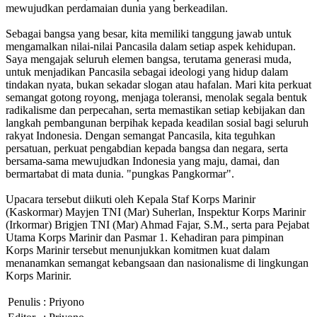
mewujudkan perdamaian dunia yang berkeadilan.
Sebagai bangsa yang besar, kita memiliki tanggung jawab untuk
mengamalkan nilai-nilai Pancasila dalam setiap aspek kehidupan.
Saya mengajak seluruh elemen bangsa, terutama generasi muda,
untuk menjadikan Pancasila sebagai ideologi yang hidup dalam
tindakan nyata, bukan sekadar slogan atau hafalan. Mari kita perkuat
semangat gotong royong, menjaga toleransi, menolak segala bentuk
radikalisme dan perpecahan, serta memastikan setiap kebijakan dan
langkah pembangunan berpihak kepada keadilan sosial bagi seluruh
rakyat Indonesia. Dengan semangat Pancasila, kita teguhkan
persatuan, perkuat pengabdian kepada bangsa dan negara, serta
bersama-sama mewujudkan Indonesia yang maju, damai, dan
bermartabat di mata dunia. "pungkas Pangkormar".
Upacara tersebut diikuti oleh Kepala Staf Korps Marinir
(Kaskormar) Mayjen TNI (Mar) Suherlan, Inspektur Korps Marinir
(Irkormar) Brigjen TNI (Mar) Ahmad Fajar, S.M., serta para Pejabat
Utama Korps Marinir dan Pasmar 1. Kehadiran para pimpinan
Korps Marinir tersebut menunjukkan komitmen kuat dalam
menanamkan semangat kebangsaan dan nasionalisme di lingkungan
Korps Marinir.
Penulis
: Priyono