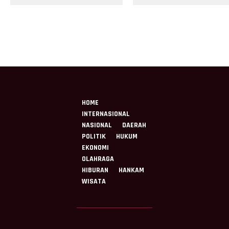
sebagai Kado untuk
SILATURAHMI
Indonesia
PURNAWIRAWAN DI
TMPNU KALIBATA
HOME
INTERNASIONAL
NASIONAL
DAERAH
POLITIK
HUKUM
EKONOMI
OLAHRAGA
HIBURAN
HANKAM
WISATA