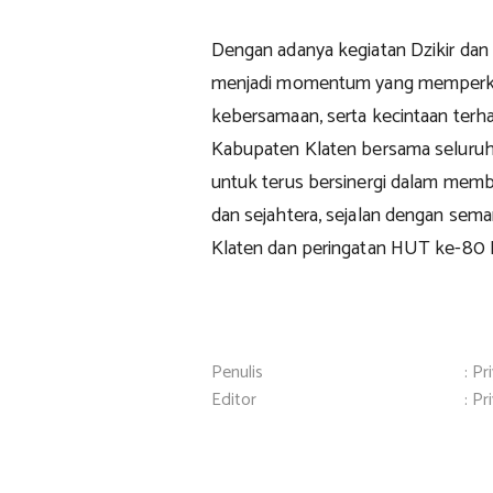
Dengan adanya kegiatan Dzikir dan 
menjadi momentum yang memperkuat n
kebersamaan, serta kecintaan terha
Kabupaten Klaten bersama seluru
untuk terus bersinergi dalam memba
dan sejahtera, sejalan dengan sema
Klaten dan peringatan HUT ke-80 R
Penulis
: Pr
Editor
: Pr