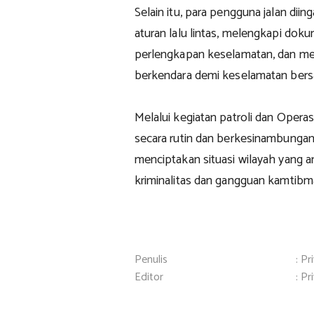
Selain itu, para pengguna jalan dii
aturan lalu lintas, melengkapi do
perlengkapan keselamatan, dan me
berkendara demi keselamatan ber
Melalui kegiatan patroli dan Operas
secara rutin dan berkesinambungan
menciptakan situasi wilayah yang am
kriminalitas dan gangguan kamtib
Penulis
: Pr
Editor
: Pr