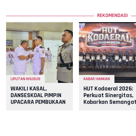
REKOMENDASI
LIPUTAN KHUSUS
KABAR HANKAN
WAKILI KASAL,
HUT Kodaeral 2026:
DANSESKOAL PIMPIN
Perkuat Sinergitas,
UPACARA PEMBUKAAN
Kobarkan Semanga
PASIS DIKREG SESKOAL
Mengabdi untuk
ANGKATAN KE 66 TA
Samudera Nusanta
2026