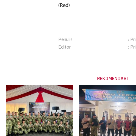
(Red)
Penulis
: Pr
Editor
: Pr
REKOMENDASI