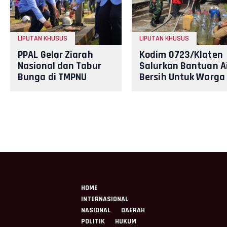
LIPUTAN KHUSUS
LIPUTAN KHUSUS
PPAL Gelar Ziarah
Kodim 0723/Klaten
Nasional dan Tabur
Salurkan Bantuan A
Bunga di TMPNU
Bersih Untuk Warga
Kalibata dalam
Lereng Merapi
Rangka HUT PPAL ke -
40
HOME
INTERNASIONAL
NASIONAL
DAERAH
POLITIK
HUKUM