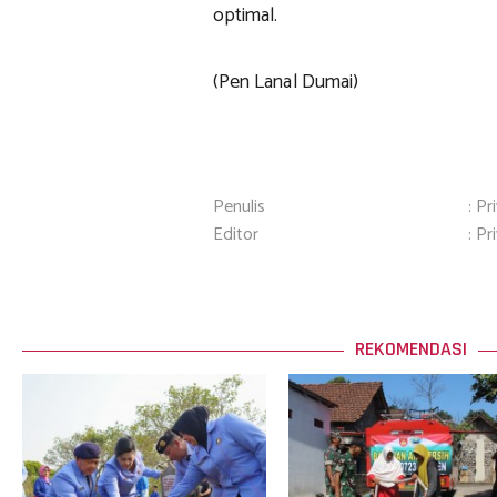
optimal.
(Pen Lanal Dumai)
Penulis
: Pr
Editor
: Pr
REKOMENDASI