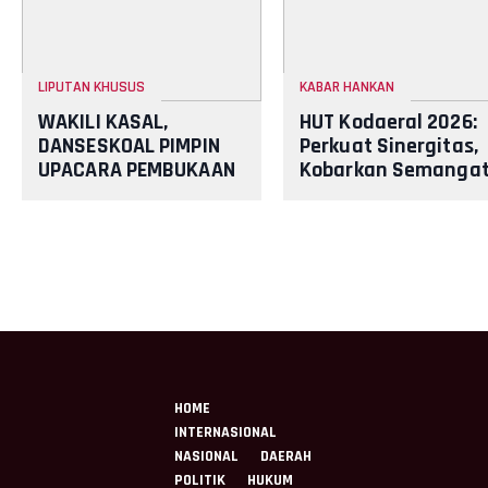
LIPUTAN KHUSUS
KABAR HANKAN
WAKILI KASAL,
HUT Kodaeral 2026:
DANSESKOAL PIMPIN
Perkuat Sinergitas,
UPACARA PEMBUKAAN
Kobarkan Semanga
PASIS DIKREG SESKOAL
Mengabdi untuk
ANGKATAN KE 66 TA
Samudera Nusanta
2026
HOME
INTERNASIONAL
NASIONAL
DAERAH
POLITIK
HUKUM