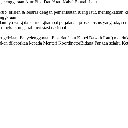
nyelenggaraan Alur Pipa Dan/Atau Kabel Bawah Laut.
tib, efisien & selaras dengan pemanfaatan ruang laut, meningkatkan k
enggaraan.
lainnya yang dapat menghambat perjalanan proses bisnis yang ada, se
ingkatkan gairah investasi nasional.
 Pengelolaan Penyelenggaraan Pipa dan/atau Kabel Bawah Laut) mendu
akan dilaporkan kepada Menteri KoordinatorBidang Pangan selaku Ke