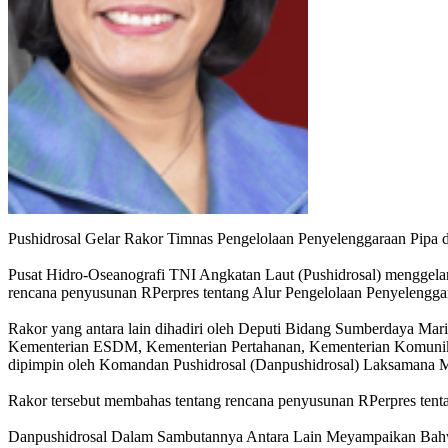
Pushidrosal Gelar Rakor Timnas Pengelolaan Penyelenggaraan Pipa 
Pusat Hidro-Oseanografi TNI Angkatan Laut (Pushidrosal) menggela
rencana penyusunan RPerpres tentang Alur Pengelolaan Penyelenggar
Rakor yang antara lain dihadiri oleh Deputi Bidang Sumberdaya Mar
Kementerian ESDM, Kementerian Pertahanan, Kementerian Komunikas
dipimpin oleh Komandan Pushidrosal (Danpushidrosal) Laksamana M
Rakor tersebut membahas tentang rencana penyusunan RPerpres tent
Danpushidrosal Dalam Sambutannya Antara Lain Meyampaikan Bahw