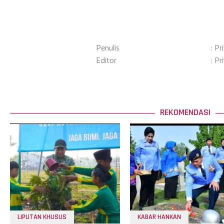
Penulis
: Pr
Editor
: Pr
REKOMENDASI
LIPUTAN KHUSUS
KABAR HANKAN