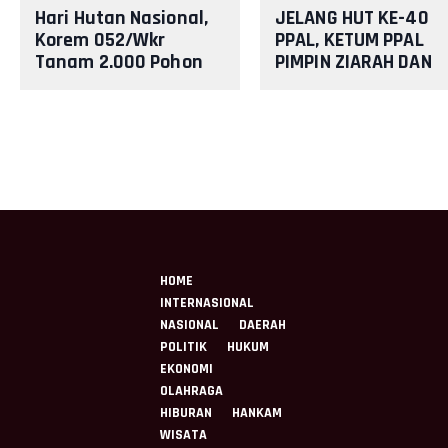
Hari Hutan Nasional,
JELANG HUT KE-40
Korem 052/Wkr
PPAL, KETUM PPAL
Tanam 2.000 Pohon
PIMPIN ZIARAH DAN
sebagai Kado untuk
SILATURAHMI
Indonesia
PURNAWIRAWAN DI
TMPNU KALIBATA
HOME
INTERNASIONAL
NASIONAL
DAERAH
POLITIK
HUKUM
EKONOMI
OLAHRAGA
HIBURAN
HANKAM
WISATA