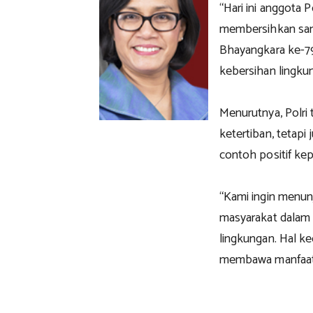
“Hari ini anggota
membersihkan sam
Bhayangkara ke-79
kebersihan lingku
Menurutnya, Polri
ketertiban, tetap
contoh positif ke
“Kami ingin menun
masyarakat dalam 
lingkungan. Hal ke
membawa manfaat b