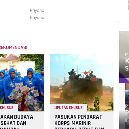
: Priyono
: Priyono
REKOMENDASI
M
K
S
M
 KHUSUS
LIPUTAN KHUSUS
P
RAKAN BUDAYA
PASUKAN PENDARAT
L
 SEHAT DAN
KORPS MARINIR