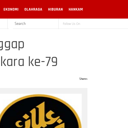
EKONOMI
OLAHRAGA
HIBURAN
HANKAM
Follow Us On
nggap
kara ke-79
Shares