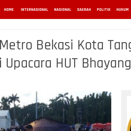
HOME
INTERNASIONAL
NASIONAL
DAERAH
POLITIK
HUKUM
s Metro Bekasi Kota Ta
i Upacara HUT Bhayang