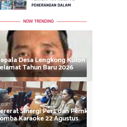
PENERANGAN DALAM
MENGHADAPI DINAMIKA
RUANG DIGITAL
NOW TRENDING
USIK
epala Desa Lengkong Kulon Muhamad So
elamat Tahun Baru 2026
USIK
ererat Sinergi Pers dan Pemkot, AJB Jakar
omba Karaoke 22 Agustus