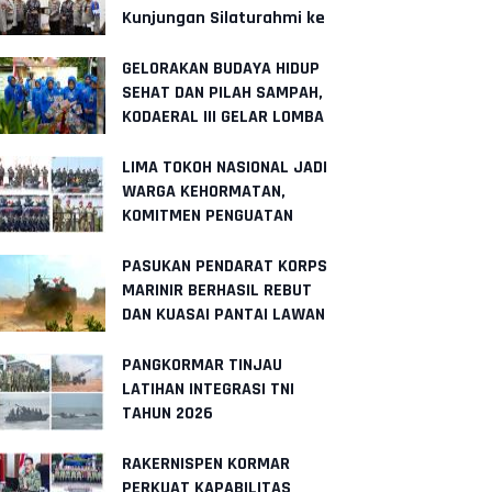
Kunjungan Silaturahmi ke
Polres Nias
GELORAKAN BUDAYA HIDUP
SEHAT DAN PILAH SAMPAH,
KODAERAL III GELAR LOMBA
LINGKUNGAN SEHAT
LIMA TOKOH NASIONAL JADI
WARGA KEHORMATAN,
KOMITMEN PENGUATAN
KORPS MARINIR SEMAKIN
SOLID
PASUKAN PENDARAT KORPS
MARINIR BERHASIL REBUT
DAN KUASAI PANTAI LAWAN
PANGKORMAR TINJAU
LATIHAN INTEGRASI TNI
TAHUN 2026
RAKERNISPEN KORMAR
PERKUAT KAPABILITAS