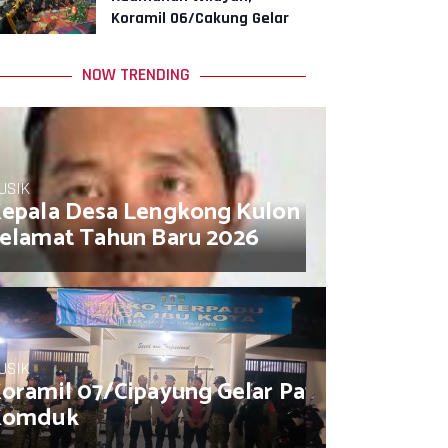
Koramil 06/Cakung Gelar
Siskamling
NOW TRENDING
USIK
epala Desa Lengkong Kulon Muhamad So
elamat Tahun Baru 2026
USIK
oramil 07/Cipayung Gelar Patroli/Siskam
Komduk