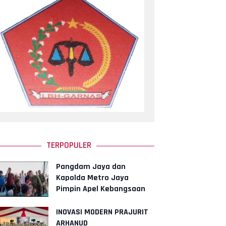
TERPOPULER
Pangdam Jaya dan
Kapolda Metro Jaya
Pimpin Apel Kebangsaan
"Jaga Jakarta untuk
Indonesia"
INOVASI MODERN PRAJURIT
ARHANUD