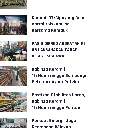
Koramil 07/Cipayung Gelar
Patroli/Siskamling
Bersama Komduk
PASIS DIKREG ANGKATAN KE
66 LAKSANAKAN TAHAP
REGISTRASI AWAL
Babinsa Koramil
12/Manisrenggo Sambangi
Peternak Ayam Petelur,
Dukung Ketahanan Pangan
Dan Perekonom
Pastikan Stabilitas Harga,
Babinsa Koramil
12/Manisrenggo Pantau
Harga Sembako Di Pasar
Klewer
Perkuat Sinergi, Jaga
Keamanan Wilayah,