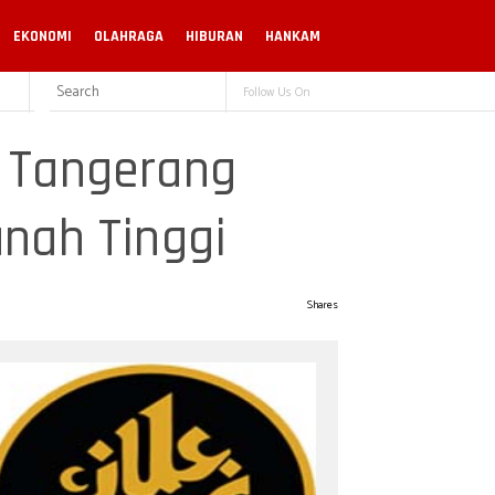
EKONOMI
OLAHRAGA
HIBURAN
HANKAM
Follow Us On
 Tangerang
nah Tinggi
Shares