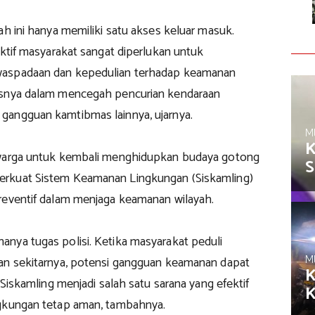
ah ini hanya memiliki satu akses keluar masuk.
aktif masyarakat sangat diperlukan untuk
aspadaan dan kepedulian terhadap keamanan
usnya dalam mencegah pencurian kendaraan
angguan kamtibmas lainnya, ujarnya.
M
K
 warga untuk kembali menghidupkan budaya gotong
S
rkuat Sistem Keamanan Lingkungan (Siskamling)
reventif dalam menjaga keamanan wilayah.
nya tugas polisi. Ketika masyarakat peduli
M
an sekitarnya, potensi gangguan keamanan dapat
K
. Siskamling menjadi salah satu sarana yang efektif
gkungan tetap aman, tambahnya.