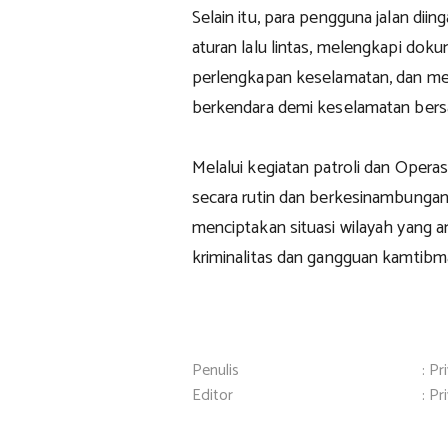
Selain itu, para pengguna jalan dii
aturan lalu lintas, melengkapi do
perlengkapan keselamatan, dan me
berkendara demi keselamatan ber
Melalui kegiatan patroli dan Operas
secara rutin dan berkesinambungan
menciptakan situasi wilayah yang am
kriminalitas dan gangguan kamtib
Penulis
: Pr
Editor
: Pr