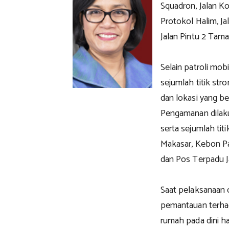
Squadron, Jalan Kom
Protokol Halim, J
Jalan Pintu 2 Tama
Selain patroli mo
sejumlah titik str
dan lokasi yang 
Pengamanan dilaku
serta sejumlah tit
Makasar, Kebon Pa
dan Pos Terpadu J
Saat pelaksanaan 
pemantauan terhad
rumah pada dini ha