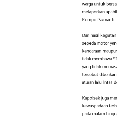
warga untuk bers
melaporkan apabil
Kompol Sumardi.
Dari hasil kegiat
sepeda motor yang
kendaraan maupun
tidak membawa ST
yang tidak memas
tersebut diberika
aturan lalu lintas
Kapolsek juga me
kewaspadaan terha
pada malam hingga 