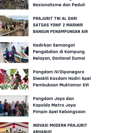
Nasionalisme dan Peduli
Pesisir di Kampung
Nelayan
PRAJURIT TNI AL DARI
SATGAS YONIF 2 MARINIR
BANGUN PENAMPUNGAN AIR
BERSAMA MASYARAKAT
PANIAI, PAPUA
Hadirkan Semangat
Pengabdian di Kampung
Nelayan, Danlanal Dumai
Pimpin Aksi Bakti Sosial
dan Bersih
Pangdam IV/Diponegoro
Diwakili Kasdam Hadiri Apel
Pembukaan Muktamar XVI
Tapak Suci di Semarang
Pangdam Jaya dan
Kapolda Metro Jaya
Pimpin Apel Kebangsaan
"Jaga Jakarta untuk
Indonesia"
INOVASI MODERN PRAJURIT
ARHANUD