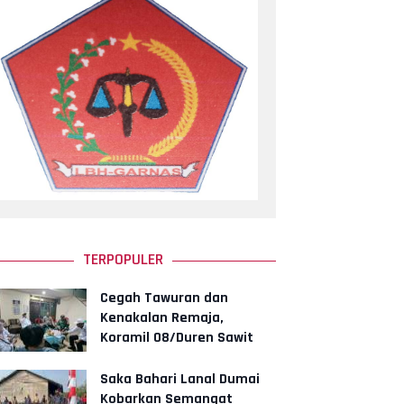
TERPOPULER
Cegah Tawuran dan
Kenakalan Remaja,
Koramil 08/Duren Sawit
Gelar Siskamling Bersama
Komduk
Saka Bahari Lanal Dumai
Kobarkan Semangat