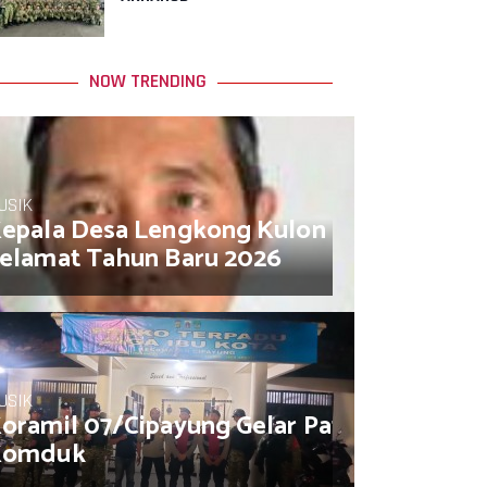
NOW TRENDING
USIK
epala Desa Lengkong Kulon Muhamad So
elamat Tahun Baru 2026
USIK
oramil 07/Cipayung Gelar Patroli/Siskam
Komduk