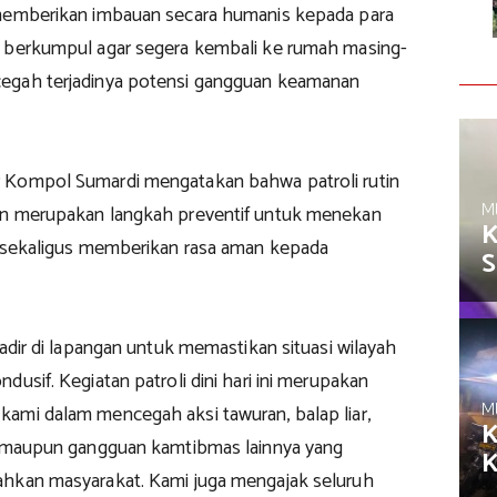
memberikan imbauan secara humanis kepada para
 berkumpul agar segera kembali ke rumah masing-
egah terjadinya potensi gangguan keamanan
 Kompol Sumardi mengatakan bahwa patroli rutin
M
an merupakan langkah preventif untuk menekan
K
s sekaligus memberikan rasa aman kepada
S
hadir di lapangan untuk memastikan situasi wilayah
dusif. Kegiatan patroli dini hari ini merupakan
M
ami dalam mencegah aksi tawuran, balap liar,
K
, maupun gangguan kamtibmas lainnya yang
hkan masyarakat. Kami juga mengajak seluruh