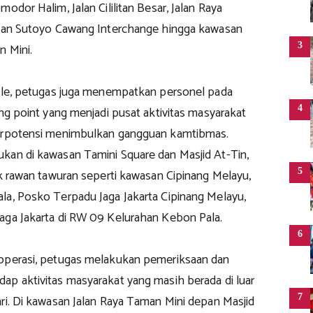
odor Halim, Jalan Cililitan Besar, Jalan Raya
alan Sutoyo Cawang Interchange hingga kawasan
3
n Mini.
bile, petugas juga menempatkan personel pada
4
ong point yang menjadi pusat aktivitas masyarakat
berpotensi menimbulkan gangguan kamtibmas.
kan di kawasan Tamini Square dan Masjid At-Tin,
5
ik rawan tawuran seperti kawasan Cipinang Melayu,
la, Posko Terpadu Jaga Jakarta Cipinang Melayu,
aga Jakarta di RW 09 Kelurahan Kebon Pala.
6
operasi, petugas melakukan pemeriksaan dan
ap aktivitas masyarakat yang masih berada di luar
7
ri. Di kawasan Jalan Raya Taman Mini depan Masjid