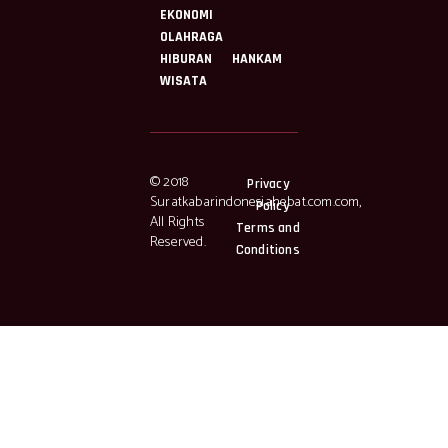
EKONOMI
OLAHRAGA
HIBURAN
HANKAM
WISATA
© 2018
Privacy
Suratkabarindonesiahebat.com.com,
Policy
All Rights
Terms and
Reserved.
Conditions