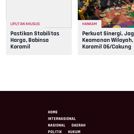
LIPUTAN KHUSUS
HANKAM
Pastikan Stabilitas
Perkuat Sinergi, Ja
Harga, Babinsa
Keamanan Wilayah,
Koramil
Koramil 06/Cakung
12/Manisrenggo
Gelar Siskamling
Pantau Harga
Sembako Di Pasar
Klewer
HOME
INTERNASIONAL
NASIONAL
DAERAH
POLITIK
HUKUM