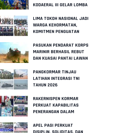
KODAERAL III GELAR LOMBA
LINGKUNGAN SEHAT
LIMA TOKOH NASIONAL JADI
WARGA KEHORMATAN,
KOMITMEN PENGUATAN
KORPS MARINIR SEMAKIN
SOLID
PASUKAN PENDARAT KORPS
MARINIR BERHASIL REBUT
DAN KUASAI PANTAI LAWAN
PANGKORMAR TINJAU
LATIHAN INTEGRASI TNI
TAHUN 2026
RAKERNISPEN KORMAR
PERKUAT KAPABILITAS
PENERANGAN DALAM
MENGHADAPI DINAMIKA
RUANG DIGITAL
APEL PAGI PERKUAT
DISIPLIN, SOLIDITAS, DAN