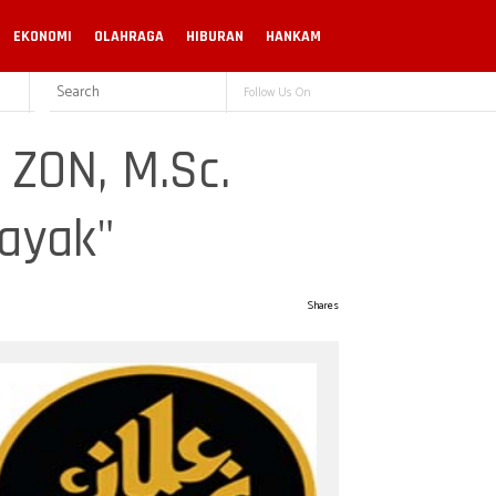
EKONOMI
OLAHRAGA
HIBURAN
HANKAM
Follow Us On
 ZON, M.Sc.
ayak"
Shares