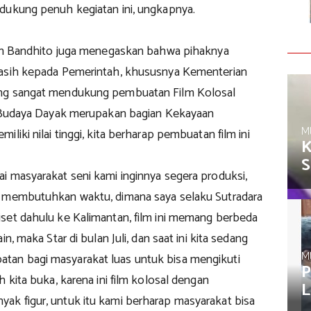
dukung penuh kegiatan ini, ungkapnya.
van Bandhito juga menegaskan bahwa pihaknya
kasih kepada Pemerintah, khususnya Kementerian
ng sangat mendukung pembuatan Film Kolosal
i Budaya Dayak merupakan bagian Kekayaan
M
liki nilai tinggi, kita berharap pembuatan film ini
K
S
i masyarakat seni kami inginnya segera produksi,
 membutuhkan waktu, dimana saya selaku Sutradara
set dahulu ke Kalimantan, film ini memang berbeda
in, maka Star di bulan Juli, dan saat ini kita sedang
M
an bagi masyarakat luas untuk bisa mengikuti
P
h kita buka, karena ini film kolosal dengan
L
k figur, untuk itu kami berharap masyarakat bisa