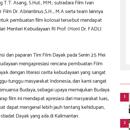
T.T. Asang, S.Hut., MM.; sutradara Film Ivan
 Film Dr. Abriantinus,S.H.., M.A serta team lainnya
ntuk pembuatan film kolosal tersebut mendapat
ri Menteri Kebudayaan RI Prof. (Hon) Dr. FADLI
si dan paparan Tim Film Dayak pada Senin 25 Mei
budayaan mengapresiasi rencana pembuatan Film
yak dengan literasi cerita kebudayaan yang sangat
unggu-tunggu masyarakat Indonesia, dan kami sangat
ernuansa Budaya, sebagai upaya memajukan Budaya
1
arap film ini mendapat apresiasi dari masyarakat luas,
at dapat mengenal lebih jauh tentang kehidupan,
istiadat Dayak yang ada di Kalimantan.
2