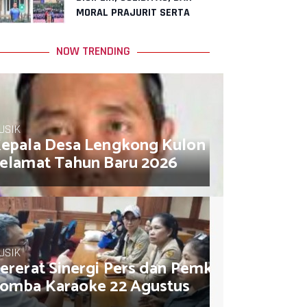
MORAL PRAJURIT SERTA
PNS MAKO KORMAR
NOW TRENDING
USIK
epala Desa Lengkong Kulon Muhamad So
elamat Tahun Baru 2026
USIK
ererat Sinergi Pers dan Pemkot, AJB Jakar
omba Karaoke 22 Agustus