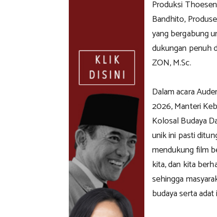
Produksi Thoeseng 
Bandhito, Produser
yang bergabung u
dukungan penuh da
ZON, M.Sc.
Dalam acara Auden
2026, Manteri Ke
Kolosal Budaya Da
unik ini pasti dit
mendukung film b
kita, dan kita berh
sehingga masyarak
budaya serta adat 