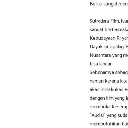
Beliau sangat men
Sutradara Film, I
sangat berterima
Kebudayaan RI ya
Dayak ini, apalag
Nusantara yang memi
bisa lancar.
Sebenarnya sebaga
namun karena kita
akan melakukan Ri
dengan film yang la
membuka kesempat
"Audisi" yang suda
membutuhkan banya