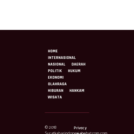
Jadi Prio
Berlangsung Aman
dan Kon
HOME
INTERNASIONAL
NASIONAL
DAERAH
POLITIK
HUKUM
EKONOMI
OLAHRAGA
HIBURAN
HANKAM
WISATA
© 2018
Privacy
Suratkabarindonesiahebat.com.com,