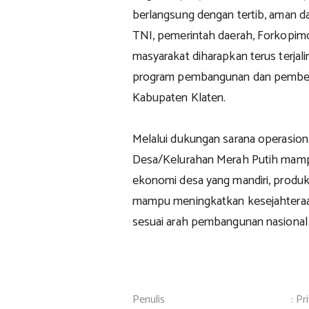
berlangsung dengan tertib, aman da
TNI, pemerintah daerah, Forkopimd
masyarakat diharapkan terus terja
program pembangunan dan pember
Kabupaten Klaten.
Melalui dukungan sarana operasion
Desa/Kelurahan Merah Putih mamp
ekonomi desa yang mandiri, produk
mampu meningkatkan kesejahteraa
sesuai arah pembangunan nasional 
Penulis
: Pr