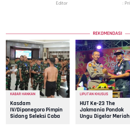
Editor
: Pr
REKOMENDASI
KABAR HANKAN
LIPUTAN KHUSUS
Kasdam
HUT Ke-23 The
IV/Diponegoro Pimpin
Jakmania Pondok
Sidang Seleksi Caba
Ungu Digelar Meriah
PK TNI AD Gelombang
Polisi Pastikan
III TA. 2026, Kualitas
Kegiatan