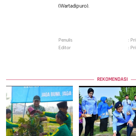
(Wartadipuro).
Penulis
: Pr
Editor
: Pr
REKOMENDASI