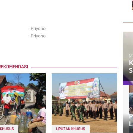
: Priyono
: Priyono
M
K
REKOMENDASI
S
M
P
L
 KHUSUS
LIPUTAN KHUSUS