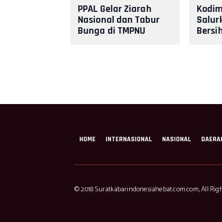
PPAL Gelar Ziarah
Kodim
Nasional dan Tabur
Salur
Bunga di TMPNU
Bersi
Kalibata dalam
Leren
Rangka HUT PPAL ke -
40
HOME
INTERNASIONAL
NASIONAL
DAERA
© 2018 Suratkabarindonesiahebat.com.com, All Righ