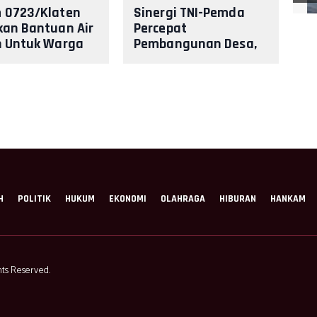
 0723/Klaten
Sinergi TNI-Pemda
kan Bantuan Air
Percepat
h Untuk Warga
Pembangunan Desa,
g Merapi
KBMKB Ke-35
Somokaton Resmi
Ditutup
H
POLITIK
HUKUM
EKONOMI
OLAHRAGA
HIBURAN
HANKAM
ts Reserved.