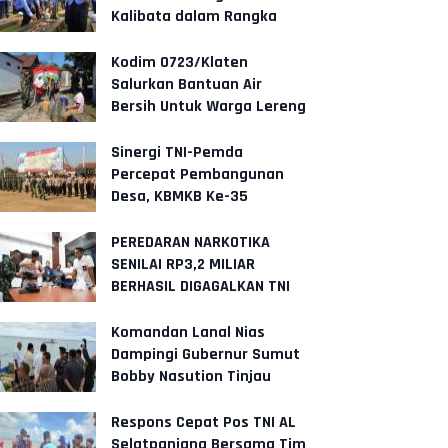
Kalibata dalam Rangka
HUT PPAL ke - 40
Kodim 0723/Klaten
Salurkan Bantuan Air
Bersih Untuk Warga Lereng
Merapi
Sinergi TNI-Pemda
Percepat Pembangunan
Desa, KBMKB Ke-35
Somokaton Resmi Ditutup
PEREDARAN NARKOTIKA
SENILAI RP3,2 MILIAR
BERHASIL DIGAGALKAN TNI
AL DAN STAKEHOLDER
Komandan Lanal Nias
Dampingi Gubernur Sumut
Bobby Nasution Tinjau
Fasilitas Kesehatan dan
Budidaya R
Respons Cepat Pos TNI AL
Selatpanjang Bersama Tim