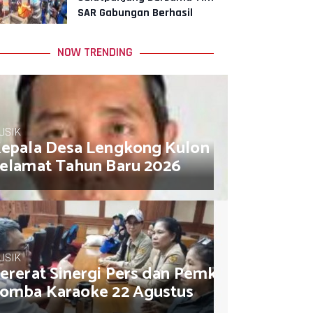
SAR Gabungan Berhasil
Temukan Korban
NOW TRENDING
USIK
epala Desa Lengkong Kulon Muhamad So
elamat Tahun Baru 2026
USIK
ererat Sinergi Pers dan Pemkot, AJB Jakar
omba Karaoke 22 Agustus