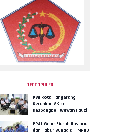
TERPOPULER
PWI Kota Tangerang
Serahkan SK ke
Kesbangpol, Wawan Fauzi:
Peran Media Bisa
Berdampak Besar hingga F
PPAL Gelar Ziarah Nasional
dan Tabur Bunga di TMPNU