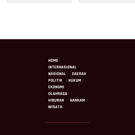
sebagai Kado untuk
SILATURAHMI
Indonesia
PURNAWIRAWAN DI
TMPNU KALIBATA
HOME
INTERNASIONAL
NASIONAL
DAERAH
POLITIK
HUKUM
EKONOMI
OLAHRAGA
HIBURAN
HANKAM
WISATA